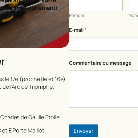
ibles immédiatement!
Prénom
No
o
E-mail
*
u
o
u
C
o
er
m
Commentaire ou message
m
e
n
s le 17e (proche 8e et 16e)
t
t de l’Arc de Triomphe.
a
i
r
e
 Charles de Gaulle Etoile
 et E Porte Maillot
Envoyer