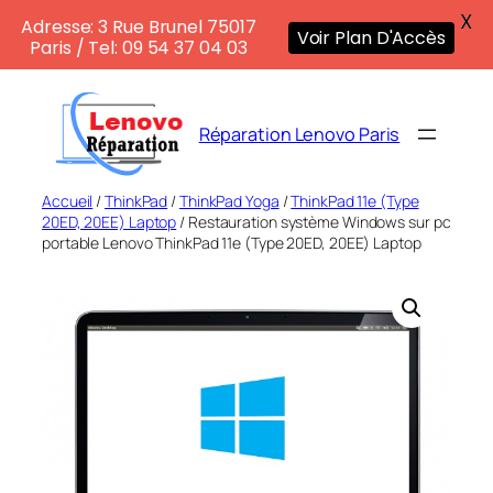
X
Adresse: 3 Rue Brunel 75017
Voir Plan D'Accès
Paris / Tel: 09 54 37 04 03
Aller
au
Réparation Lenovo Paris
contenu
Accueil
/
ThinkPad
/
ThinkPad Yoga
/
ThinkPad 11e (Type
20ED, 20EE) Laptop
/ Restauration système Windows sur pc
portable Lenovo ThinkPad 11e (Type 20ED, 20EE) Laptop