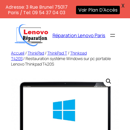
X
Adresse: 3 Rue Brunel 75017
Voir Plan D'Accès
Paris / Tel: 09 54 37 04 03
Aller
au
Réparation Lenovo Paris
contenu
Accueil
/
ThinkPad
/
ThinkPad T
/
Thinkpad
T420S
/ Restauration système Windows sur pc portable
Lenovo Thinkpad T420S